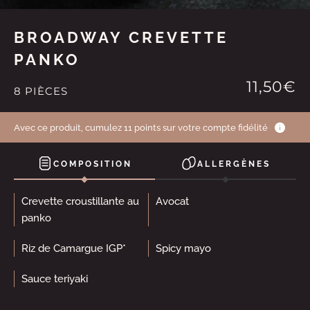
BROADWAY CREVETTE
PANKO
11,50€
8 PIÈCES
Avec ce produit, cumulez 11 points sur votre compte fidélité
COMPOSITION
ALLERGÈNES
Crevette croustillante au
Avocat
panko
Riz de Camargue IGP*
Spicy mayo
Sauce teriyaki