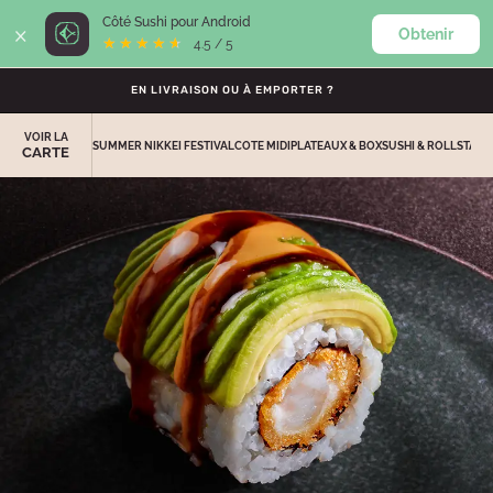
×
Côté Sushi pour Android
Obtenir
0
★★★★★
★★★★★
4.5 / 5
EN LIVRAISON OU À EMPORTER ?
VOIR LA
SUMMER NIKKEI FESTIVAL
COTE MIDI
PLATEAUX & BOX
SUSHI & ROLLS
TACO
CARTE