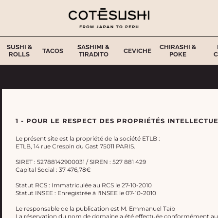
SUSHI &
SASHIMI &
CHIRASHI &
TACOS
CEVICHE
ROLLS
TIRADITO
POKE
C
1 - POUR LE RESPECT DES PROPRIÉTÉS INTELLECTUE
Le présent site est la propriété de la société ETLB :
ETLB, 14 rue Crespin du Gast 75011 PARIS.
SIRET : 52788142900031 / SIREN : 527 881 429
Capital Social : 37 476,78€
Statut RCS : Immatriculée au RCS le 27-10-2010
Statut INSEE : Enregistrée à l'INSEE le 07-10-2010
Le responsable de la publication est M. Emmanuel Taïb
La réservation du nom de domaine a été effectuée conformément aux