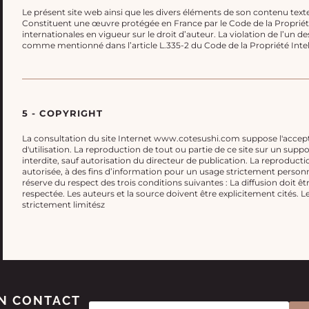
Le présent site web ainsi que les divers éléments de son contenu textes,
Constituent une œuvre protégée en France par le Code de la Propriété I
internationales en vigueur sur le droit d’auteur. La violation de l’un d
comme mentionné dans l’article L.335-2 du Code de la Propriété Intell
5 - COPYRIGHT
La consultation du site Internet www.cotesushi.com suppose l'accept
d'utilisation. La reproduction de tout ou partie de ce site sur un supp
interdite, sauf autorisation du directeur de publication. La reproducti
autorisée, à des fins d’information pour un usage strictement perso
réserve du respect des trois conditions suivantes : La diffusion doit êt
respectée. Les auteurs et la source doivent être explicitement cités. L
strictement limitész
N CONTACT