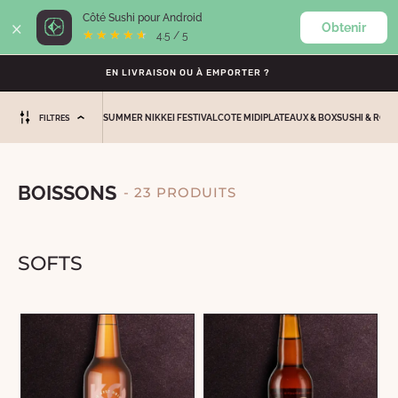
×
Côté Sushi pour Android
Obtenir
0
★★★★★
★★★★★
4.5 / 5
EN LIVRAISON OU À EMPORTER ?
SUMMER NIKKEI FESTIVAL
COTE MIDI
PLATEAUX & BOX
SUSHI & ROLL
FILTRES
BOISSONS
- 23 PRODUITS
SOFTS