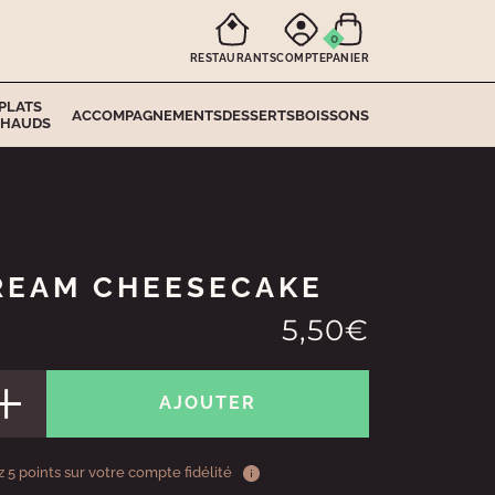
0
RESTAURANTS
COMPTE
PANIER
PLATS
ACCOMPAGNEMENTS
DESSERTS
BOISSONS
HAUDS
REAM CHEESECAKE
5,50€
AJOUTER
 5 points sur votre compte fidélité