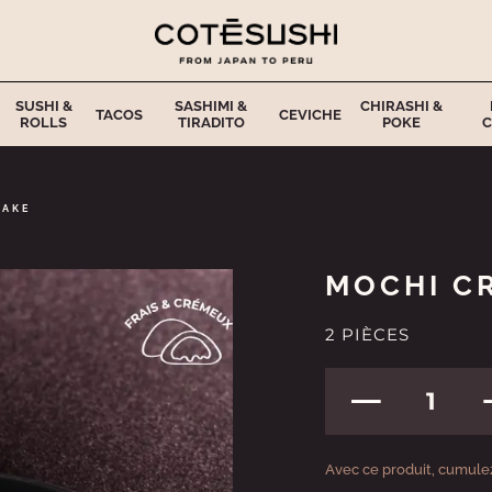
SUSHI &
SASHIMI &
CHIRASHI &
TACOS
CEVICHE
ROLLS
TIRADITO
POKE
C
CAKE
MOCHI C
2 PIÈCES
1
Avec ce produit, cumulez