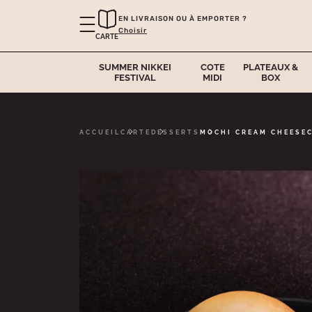
EN LIVRAISON OU À EMPORTER ?
Choisir
CARTE
SUMMER NIKKEI
COTE
PLATEAUX &
FESTIVAL
MIDI
BOX
ACCUEIL
CARTE
DESSERTS
MOCHI CREAM CHEESE