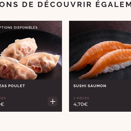
ONS DE DÉCOUVRIR ÉGALE
PTIONS DISPONIBLES
ZAS POULET
SUSHI SAUMON
CES
2 PIÈCES
0€
4,70€