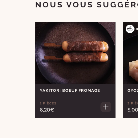
NOUS VOUS SUGGÉR
O
YAKITORI BOEUF FROMAGE
GYO
2 PIÈCES
3 PIÈ
6,20€
5,0