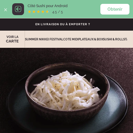
×
Côté Sushi pour Android
Obtenir
0
★★★★★
★★★★★
4.5 / 5
EN LIVRAISON OU À EMPORTER ?
VOIR LA
SUMMER NIKKEI FESTIVAL
COTE MIDI
PLATEAUX & BOX
SUSHI & ROLLS
TACO
CARTE