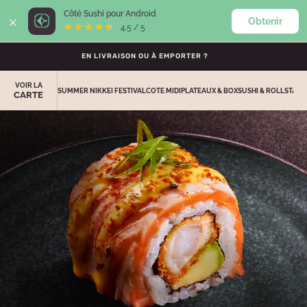
×
Côté Sushi pour Android
Obtenir
0
★★★★★
★★★★★
4.5 / 5
EN LIVRAISON OU À EMPORTER ?
VOIR LA
SUMMER NIKKEI FESTIVAL
COTE MIDI
PLATEAUX & BOX
SUSHI & ROLLS
TACO
CARTE