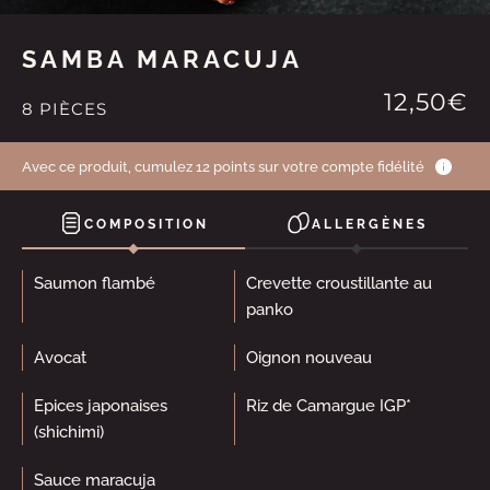
SAMBA MARACUJA
12,50€
8 PIÈCES
Avec ce produit, cumulez 12 points sur votre compte fidélité
COMPOSITION
ALLERGÈNES
Saumon flambé
Crevette croustillante au
panko
Avocat
Oignon nouveau
Epices japonaises
Riz de Camargue IGP*
(shichimi)
Sauce maracuja