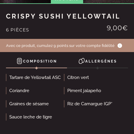
CRISPY SUSHI YELLOWTAIL
9,00€
6 PIÈCES
Avec ce produit, cumulez 9 points sur votre compte fidélité
COMPOSITION
ALLERGÈNES
Tartare de Yellowtail ASC
Citron vert
Coriandre
Piment jalapeño
Graines de sésame
Riz de Camargue IGP*
Sauce leche de tigre