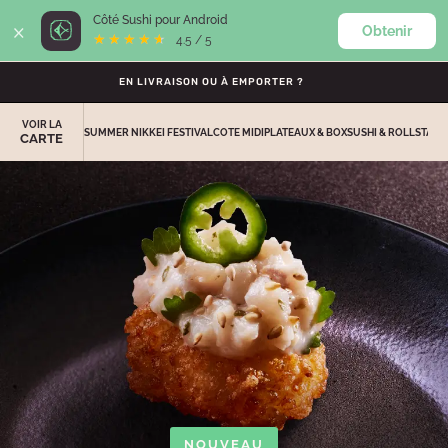
×
Côté Sushi pour Android
Obtenir
0
★★★★★
★★★★★
4.5 / 5
EN LIVRAISON OU À EMPORTER ?
VOIR LA
SUMMER NIKKEI FESTIVAL
COTE MIDI
PLATEAUX & BOX
SUSHI & ROLLS
TACO
CARTE
NOUVEAU