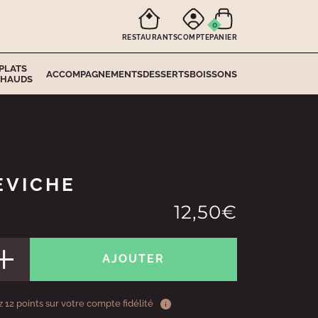
0
RESTAURANTS
COMPTE
PANIER
PLATS
ACCOMPAGNEMENTS
DESSERTS
BOISSONS
HAUDS
EVICHE
12,50€
AJOUTER
 12 points sur votre compte fidélité