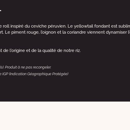
T
 roll inspiré du ceviche péruvien. Le yellowtail fondant est subl
n vert. Le piment rouge, l’oignon et la coriandre viennent dynamise
e l'origine et de la qualité de notre riz.
s). Produit à ne pas recongeler.
ue IGP (Indication Géographique Protégée)