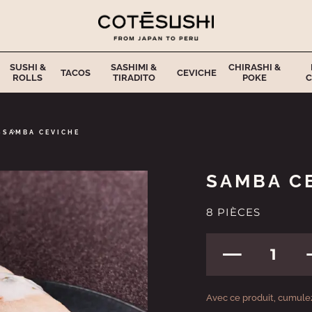
SUSHI &
SASHIMI &
CHIRASHI &
TACOS
CEVICHE
ROLLS
TIRADITO
POKE
C
S
SAMBA CEVICHE
SAMBA C
8 PIÈCES
1
Avec ce produit, cumulez