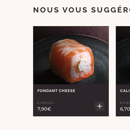
NOUS VOUS SUGGÉR
FONDANT CHEESE
CAL
6 PIÈCES
8 PIÈ
7,90€
6,7