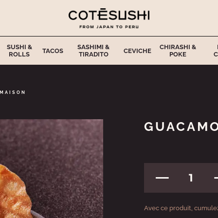
SUSHI &
SASHIMI &
CHIRASHI &
TACOS
CEVICHE
ROLLS
TIRADITO
POKE
C
MAISON
GUACAMO
1
Avec ce produit, cumulez