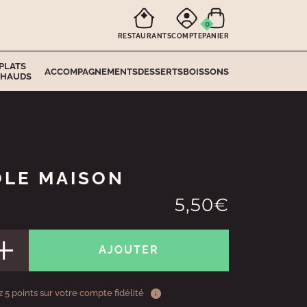
0
RESTAURANTS
COMPTE
PANIER
PLATS
ACCOMPAGNEMENTS
DESSERTS
BOISSONS
HAUDS
LE MAISON
5,50€
AJOUTER
 5 points sur votre compte fidélité