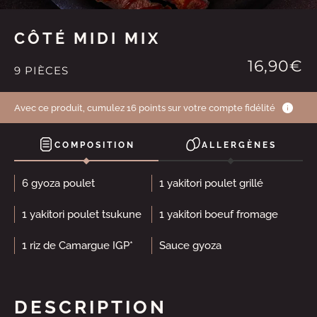
CÔTÉ MIDI MIX
16,90€
9 PIÈCES
Avec ce produit, cumulez 16 points sur votre compte fidélité
COMPOSITION
ALLERGÈNES
6 gyoza poulet
1 yakitori poulet grillé
1 yakitori poulet tsukune
1 yakitori boeuf fromage
1 riz de Camargue IGP*
Sauce gyoza
DESCRIPTION