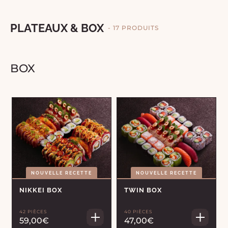
PLATEAUX & BOX
- 17 PRODUITS
BOX
NOUVELLE RECETTE
NOUVELLE RECETTE
NIKKEI BOX
TWIN BOX
42 PIÈCES
40 PIÈCES
59,00€
47,00€