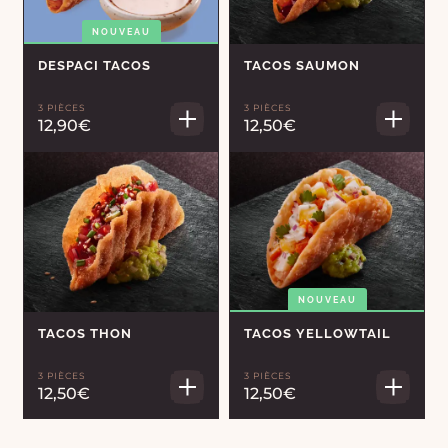
NOUVEAU
DESPACI TACOS
TACOS SAUMON
3 PIÈCES
3 PIÈCES
12,90€
12,50€
NOUVEAU
TACOS THON
TACOS YELLOWTAIL
3 PIÈCES
3 PIÈCES
12,50€
12,50€