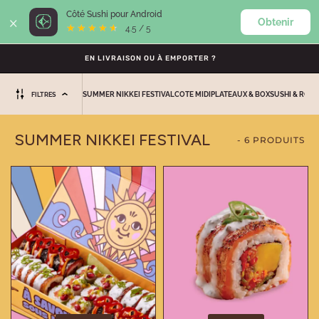
×
Côté Sushi pour Android
Obtenir
0
★★★★★
★★★★★
4.5 / 5
EN LIVRAISON OU À EMPORTER ?
SUMMER NIKKEI FESTIVAL
COTE MIDI
PLATEAUX & BOX
SUSHI & ROLL
FILTRES
SUMMER NIKKEI FESTIVAL
- 6 PRODUITS